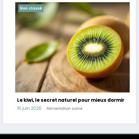
Non classé
Non c
e kiwi, le secret naturel pour mieux dormir
Révéla
troubl
 juin 2026
Alimentation saine
11 juin 