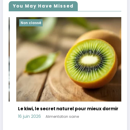
You May Have Missed
Non classé
Le kiwi, le secret naturel pour mieux dormir
R
t
16 juin 2026
Alimentation saine
1