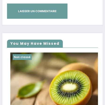
You May Have Missed
classé
Non classé