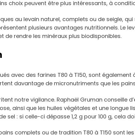
ns choix peuvent être plus intéressants, à condition
iques au levain naturel, complets ou de seigle, qu
résentent plusieurs avantages nutritionnels. Le l
et de rendre les minéraux plus biodisponibles.
n
 avec des farines T80 à T150, sont également à priv
rtent davantage de micronutriments que les pains 
éritent notre vigilance. Raphaël Gruman conseille 
se, ainsi que les huiles végétales et une longue li
de sel : si celle-ci dépasse 1,2 g pour 100 g, cela doi
s pains complets ou de tradition T80 à T150 sont les