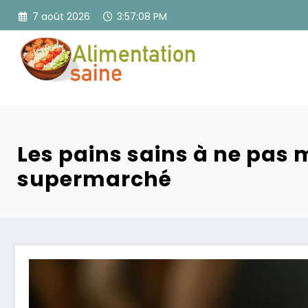
Aller
7 août 2026
3:57:09 PM
au
contenu
Les pains sains à ne pas
supermarché