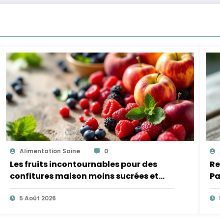
Alimentation Saine
0
Les fruits incontournables pour des
Re
confitures maison moins sucrées et
Pa
plus légères
5 Août 2026