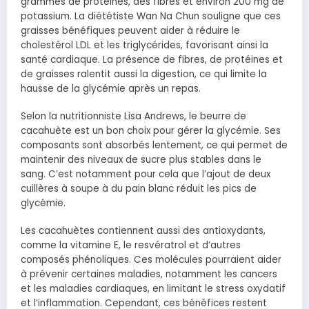
grammes de protéines, des fibres et environ 200 mg de
potassium. La diététiste Wan Na Chun souligne que ces
graisses bénéfiques peuvent aider à réduire le
cholestérol LDL et les triglycérides, favorisant ainsi la
santé cardiaque. La présence de fibres, de protéines et
de graisses ralentit aussi la digestion, ce qui limite la
hausse de la glycémie après un repas.
Selon la nutritionniste Lisa Andrews, le beurre de
cacahuète est un bon choix pour gérer la glycémie. Ses
composants sont absorbés lentement, ce qui permet de
maintenir des niveaux de sucre plus stables dans le
sang. C’est notamment pour cela que l’ajout de deux
cuillères à soupe à du pain blanc réduit les pics de
glycémie.
Les cacahuètes contiennent aussi des antioxydants,
comme la vitamine E, le resvératrol et d’autres
composés phénoliques. Ces molécules pourraient aider
à prévenir certaines maladies, notamment les cancers
et les maladies cardiaques, en limitant le stress oxydatif
et l’inflammation. Cependant, ces bénéfices restent