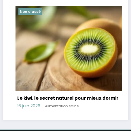
Non classé
Le kiwi, le secret naturel pour mieux dormir
R
t
16 juin 2026
Alimentation saine
11