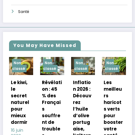
Santé
You May Have Missed
Non
Non
Non
Non
classé
classé
classé
classé
Révélati
Inflatio
Les
Myrtille
on : 45
n 2026 :
meilleu
s : le
% des
Découv
rs
secret
Françai
rez
haricot
naturel
s
l’huile
s verts
pour
souffre
d’olive
pour
réduire
nt de
portug
booster
votre
trouble
aise,
votre
cholest