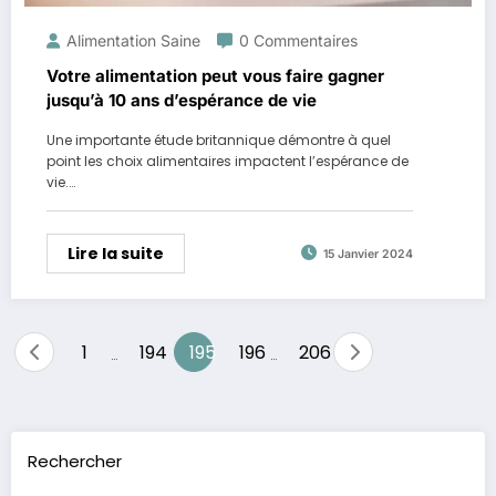
Alimentation Saine
0 Commentaires
Votre alimentation peut vous faire gagner
jusqu’à 10 ans d’espérance de vie
Une importante étude britannique démontre à quel
point les choix alimentaires impactent l’espérance de
vie.…
Lire la suite
15 Janvier 2024
Pagination
1
194
195
196
206
…
…
des
publications
Rechercher