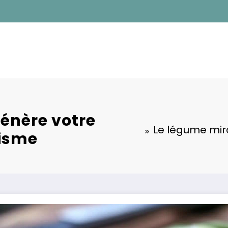
génère votre
Le légume mira
nisme