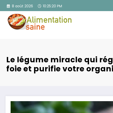
Aller
8 août 2026
10:25:21 PM
au
contenu
Le légume miracle qui ré
foie et purifie votre orga