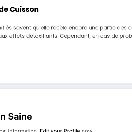
 de Cuisson
initiés savent qu’elle recèle encore une partie des
aux effets détoxifiants. Cependant, en cas de probl
on Saine
cal Information.
Edit your Profile
now.