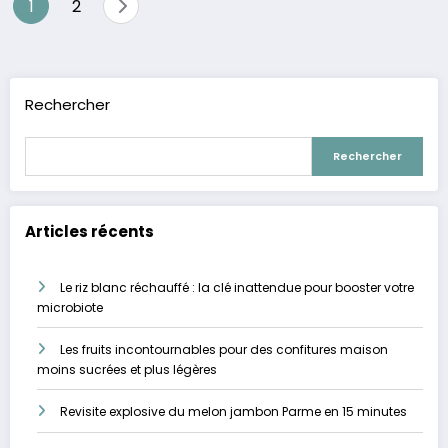
Pagination
1
2
des
publications
Rechercher
Rechercher
Articles récents
Le riz blanc réchauffé : la clé inattendue pour booster votre
microbiote
Les fruits incontournables pour des confitures maison
moins sucrées et plus légères
Revisite explosive du melon jambon Parme en 15 minutes