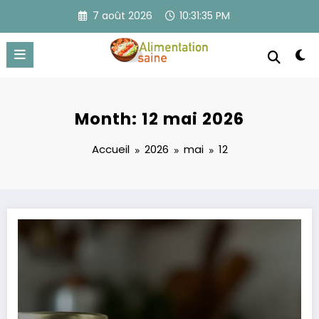
Aller
7 août 2026
10:31:37 PM
au
contenu
Month: 12 mai 2026
Accueil
2026
mai
12