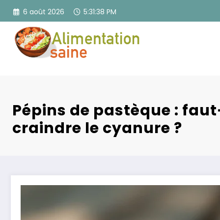
Aller
6 août 2026
5:31:40 PM
au
contenu
Pépins de pastèque : faut
craindre le cyanure ?