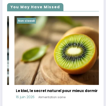
You May Have Missed
Non classé
Le kiwi, le secret naturel pour mieux dormir
R
t
16 juin 2026
Alimentation saine
1