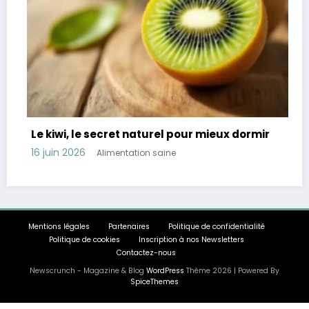
secret naturel pour mieux dormir
Révélation : 45 %
troubles digesti
limentation saine
11 juin 2026
Aliment
Mentions légales
Partenaires
Politique de confidentialité
Politique de cookies
Inscription à nos Newsletters
Contactez-nous
Newscrunch - Magazine & Blog
WordPress
Thème 2026 | Powered By
SpiceThemes