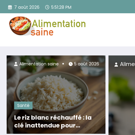
Aller
7 août 2026
5:51:30 PM
au
contenu
5 août 2026
Al
Alimentation saine
5 août 2026
Santé
Le riz blanc réchauffé : la
clé inattendue pour
booster votre microbiote