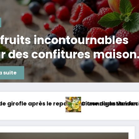
nté
visite explosive du mel
ambon Parme en 15 minu
re la suite
 Rafraîchissante et Saine à Tester Absolument
Microbiote intestinal : le secret 