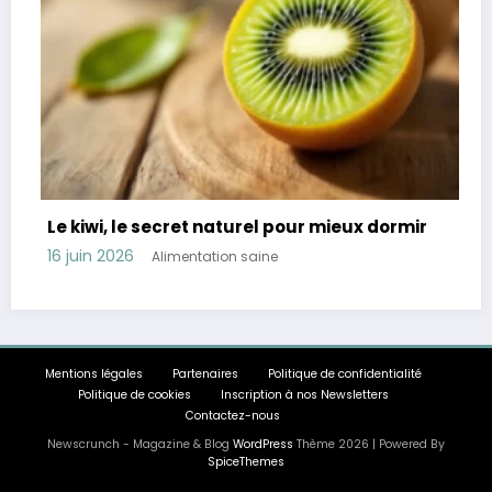
le secret naturel pour mieux dormir
Révélation : 4
troubles diges
6
Alimentation saine
11 juin 2026
Ali
Mentions légales
Partenaires
Politique de confidentialité
Politique de cookies
Inscription à nos Newsletters
Contactez-nous
Newscrunch - Magazine & Blog
WordPress
Thème 2026 | Powered By
SpiceThemes